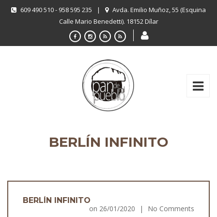
609 490 510 - 958 595 235
|
Avda. Emilio Muñoz, 55 (Esquina
Calle Mario Benedetti). 18152 Dílar
BERLÍN INFINITO
BERLÍN INFINITO
on
26/01/2020
|
No Comments