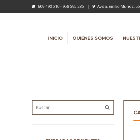
609 490 510 - 958 595 235
|
Avda. Emilio Muñoz, 55
INICIO
QUIÉNES SOMOS
NUEST
CA