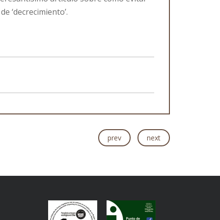
de ‘decrecimiento’.
prev
next