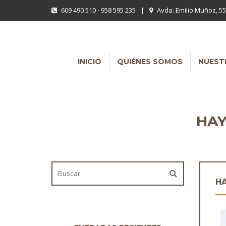
609 490 510 - 958 595 235
|
Avda. Emilio Muñoz, 55
INICIO
QUIÉNES SOMOS
NUEST
HAY
HA