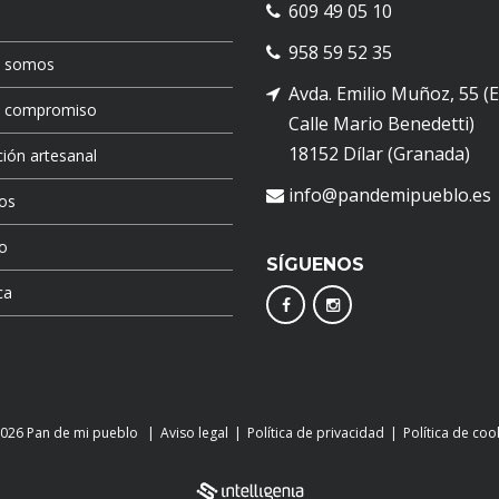
609 49 05 10
958 59 52 35
s somos
Avda. Emilio Muñoz, 55 (
o compromiso
Calle Mario Benedetti)
18152 Dílar (Granada)
ión artesanal
info@pandemipueblo.es
os
o
SÍGUENOS
ca
026 Pan de mi pueblo
Aviso legal
Política de privacidad
Política de coo