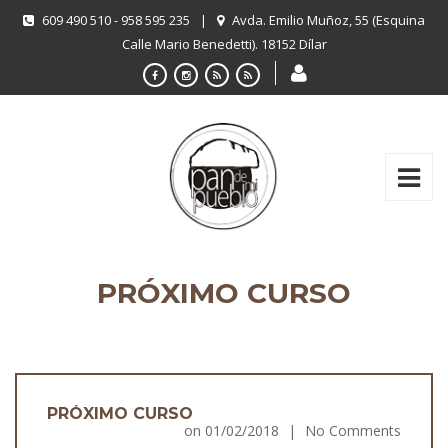
609 490 510 - 958 595 235
|
Avda. Emilio Muñoz, 55 (Esquina
Calle Mario Benedetti). 18152 Dílar
PRÓXIMO CURSO
PRÓXIMO CURSO
on
01/02/2018
|
No Comments