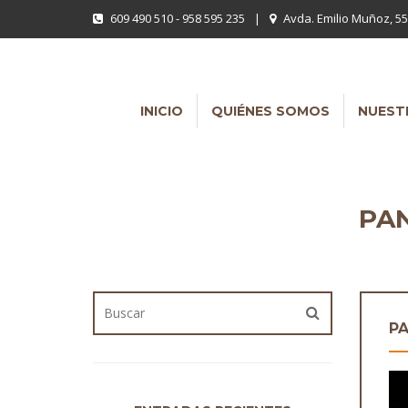
609 490 510 - 958 595 235
|
Avda. Emilio Muñoz, 55
INICIO
QUIÉNES SOMOS
NUEST
PAN
PA