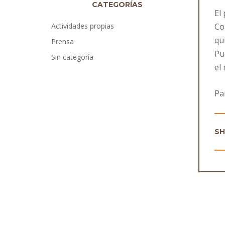
CATEGORÍAS
El
Actividades propias
Co
qu
Prensa
Pu
Sin categoría
el
Pa
S