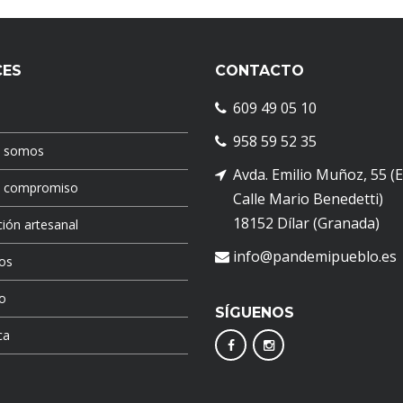
CES
CONTACTO
609 49 05 10
958 59 52 35
s somos
Avda. Emilio Muñoz, 55 (
o compromiso
Calle Mario Benedetti)
18152 Dílar (Granada)
ión artesanal
info@pandemipueblo.es
os
o
SÍGUENOS
ca