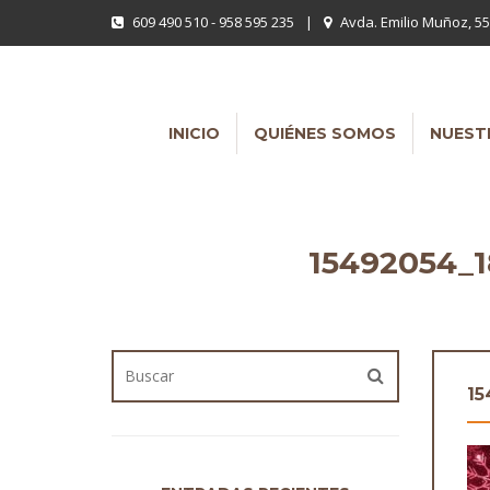
609 490 510 - 958 595 235
|
Avda. Emilio Muñoz, 55
INICIO
QUIÉNES SOMOS
NUEST
15492054_1
15