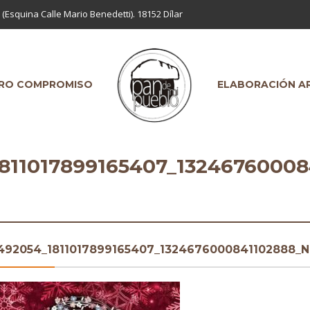
 (Esquina Calle Mario Benedetti). 18152 Dílar
RO COMPROMISO
ELABORACIÓN A
811017899165407_1324676000
492054_1811017899165407_1324676000841102888_N