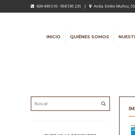
609 490 510 - 958 595 235
|
Avda. Emilio Muñoz, 55
INICIO
QUIÉNES SOMOS
NUEST
IM