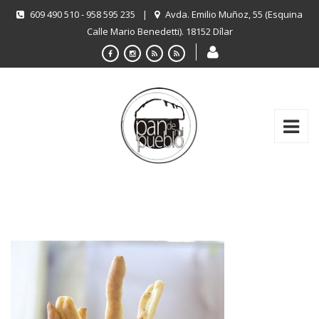
609 490 510 - 958 595 235
|
Avda. Emilio Muñoz, 55 (Esquina
Calle Mario Benedetti). 18152 Dílar