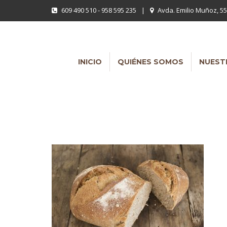
609 490 510 - 958 595 235
|
Avda. Emilio Muñoz, 55
INICIO
QUIÉNES SOMOS
NUEST