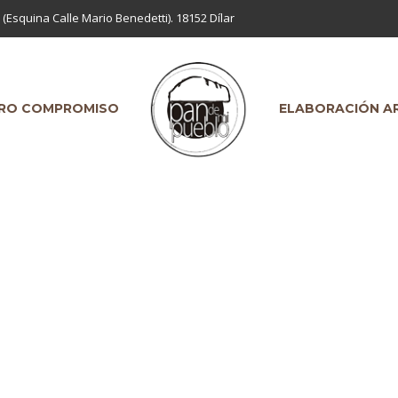
 (Esquina Calle Mario Benedetti). 18152 Dílar
RO COMPROMISO
ELABORACIÓN A