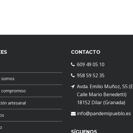
CES
CONTACTO
609 49 05 10
958 59 52 35
s somos
Avda. Emilio Muñoz, 55 (
o compromiso
Calle Mario Benedetti)
18152 Dílar (Granada)
ión artesanal
info@pandemipueblo.es
os
o
SÍGUENOS