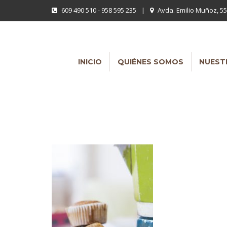
609 490 510 - 958 595 235
|
Avda. Emilio Muñoz, 55
INICIO
QUIÉNES SOMOS
NUEST