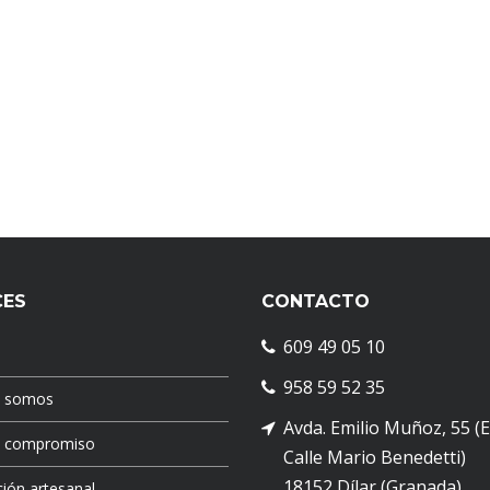
CES
CONTACTO
609 49 05 10
958 59 52 35
s somos
Avda. Emilio Muñoz, 55 (
o compromiso
Calle Mario Benedetti)
18152 Dílar (Granada)
ión artesanal