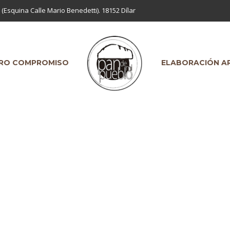
 (Esquina Calle Mario Benedetti). 18152 Dílar
RO COMPROMISO
ELABORACIÓN A