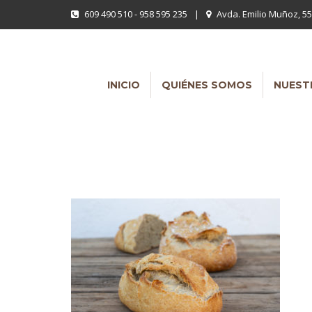
609 490 510 - 958 595 235
|
Avda. Emilio Muñoz, 55
INICIO
QUIÉNES SOMOS
NUEST