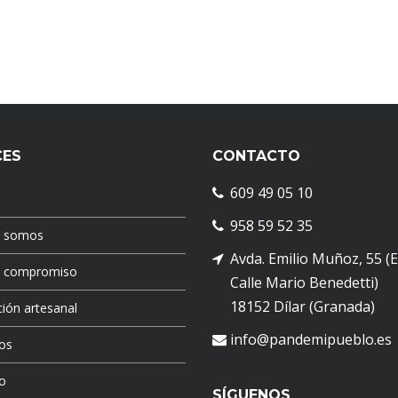
CES
CONTACTO
609 49 05 10
958 59 52 35
s somos
Avda. Emilio Muñoz, 55 (
o compromiso
Calle Mario Benedetti)
18152 Dílar (Granada)
ión artesanal
info@pandemipueblo.es
os
o
SÍGUENOS