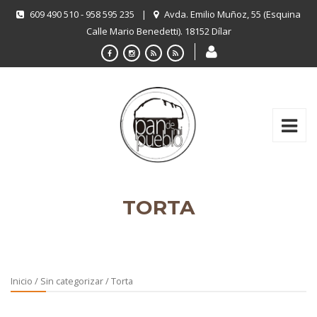
609 490 510 - 958 595 235
|
Avda. Emilio Muñoz, 55 (Esquina
Calle Mario Benedetti). 18152 Dílar
TORTA
Inicio
/
Sin categorizar
/ Torta