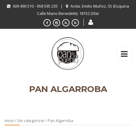
609 490 510 - 958 595 235
|
Avda. Emilio Muñoz, 55 (Esquina
Calle Mario Benedetti). 18152 Dílar
PAN ALGARROBA
Inicio
/
Sin categorizar
/ Pan Algarroba