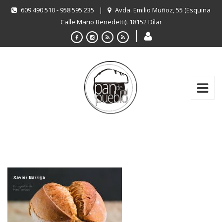
609 490 510 - 958 595 235
|
Avda. Emilio Muñoz, 55 (Esquina
Calle Mario Benedetti). 18152 Dílar